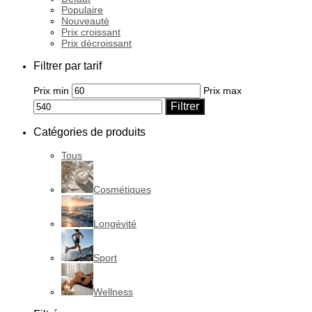
Populaire
Nouveauté
Prix croissant
Prix décroissant
Filtrer par tarif
Prix min
Prix max
Filtrer
Catégories de produits
Tous
Cosmétiques
Longévité
Sport
Wellness