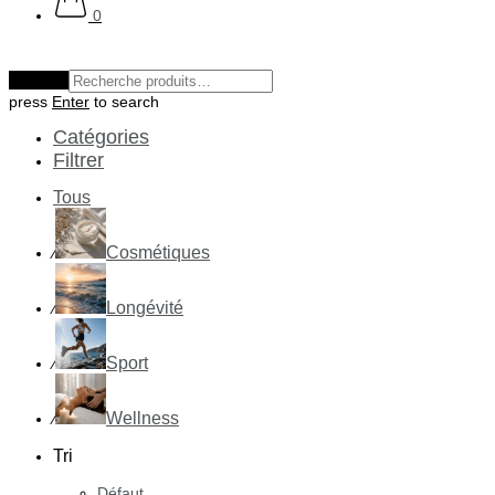
0
Effacer
press
Enter
to search
Catégories
Filtrer
Tous
Cosmétiques
⁄
Longévité
⁄
Sport
⁄
Wellness
⁄
Tri
Défaut