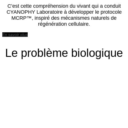
C’est cette compréhension du vivant qui a conduit
CYANOPHY Laboratoire à développer le protocole
MCRP™, inspiré des mécanismes naturels de
régénération cellulaire.
En savoir plus
Le problème biologique
Stress oxydatif
Les radicaux libres s’accumulent dans l’organisme et
endommagent progressivement les cellules, l’ADN et les
membranes cellulaires. Ce déséquilibre biologique
accélère le vieillissement des tissus.
Inflammation chronique