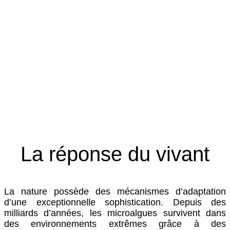
Lorsqu’elle devient persistante, l’inflammation perturbe
la communication cellulaire et fragilise progressivement
les fonctions essentielles de l’organisme.
Vieillissement cellulaire
Avec le temps, les cellules perdent progressivement leur
capacité à se réparer et à se renouveler efficacement.
Un phénomène directement lié au vieillissement
biologique.
La réponse du vivant
La nature possède des mécanismes d’adaptation
d’une exceptionnelle sophistication. Depuis des
milliards d’années, les microalgues survivent dans
des environnements extrêmes grâce à des