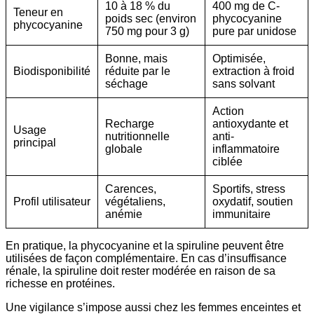
10 à 18 % du
400 mg de C-
Teneur en
poids sec (environ
phycocyanine
phycocyanine
750 mg pour 3 g)
pure par unidose
Bonne, mais
Optimisée,
Biodisponibilité
réduite par le
extraction à froid
séchage
sans solvant
Action
Recharge
antioxydante et
Usage
nutritionnelle
anti-
principal
globale
inflammatoire
ciblée
Carences,
Sportifs, stress
Profil utilisateur
végétaliens,
oxydatif, soutien
anémie
immunitaire
En pratique, la phycocyanine et la spiruline peuvent être
utilisées de façon complémentaire. En cas d’insuffisance
rénale, la spiruline doit rester modérée en raison de sa
richesse en protéines.
Une vigilance s’impose aussi chez les femmes enceintes et