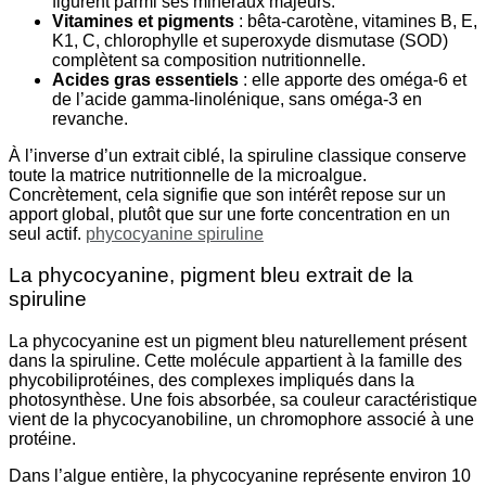
figurent parmi ses minéraux majeurs.
Vitamines et pigments
: bêta-carotène, vitamines B, E,
K1, C, chlorophylle et superoxyde dismutase (SOD)
complètent sa composition nutritionnelle.
Acides gras essentiels
: elle apporte des oméga-6 et
de l’acide gamma-linolénique, sans oméga-3 en
revanche.
À l’inverse d’un extrait ciblé, la spiruline classique conserve
toute la matrice nutritionnelle de la microalgue.
Concrètement, cela signifie que son intérêt repose sur un
apport global, plutôt que sur une forte concentration en un
seul actif.
phycocyanine spiruline
La phycocyanine, pigment bleu extrait de la
spiruline
La phycocyanine est un pigment bleu naturellement présent
dans la spiruline. Cette molécule appartient à la famille des
phycobiliprotéines, des complexes impliqués dans la
photosynthèse. Une fois absorbée, sa couleur caractéristique
vient de la phycocyanobiline, un chromophore associé à une
protéine.
Dans l’algue entière, la phycocyanine représente environ 10