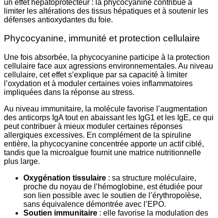
un effet hépatoprotecteur : la phycocyanine contribue à
limiter les altérations des tissus hépatiques et à soutenir les
défenses antioxydantes du foie.
Phycocyanine, immunité et protection cellulaire
Une fois absorbée, la phycocyanine participe à la protection
cellulaire face aux agressions environnementales. Au niveau
cellulaire, cet effet s’explique par sa capacité à limiter
l’oxydation et à moduler certaines voies inflammatoires
impliquées dans la réponse au stress.
Au niveau immunitaire, la molécule favorise l’augmentation
des anticorps IgA tout en abaissant les IgG1 et les IgE, ce qui
peut contribuer à mieux moduler certaines réponses
allergiques excessives. En complément de la spiruline
entière, la phycocyanine concentrée apporte un actif ciblé,
tandis que la microalgue fournit une matrice nutritionnelle
plus large.
Oxygénation tissulaire
: sa structure moléculaire,
proche du noyau de l’hémoglobine, est étudiée pour
son lien possible avec le soutien de l’érythropoïèse,
sans équivalence démontrée avec l’EPO.
Soutien immunitaire
: elle favorise la modulation des