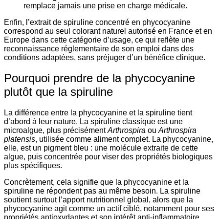
remplace jamais une prise en charge médicale.
Enfin, l’extrait de spiruline concentré en phycocyanine
correspond au seul colorant naturel autorisé en France et en
Europe dans cette catégorie d’usage, ce qui reflète une
reconnaissance réglementaire de son emploi dans des
conditions adaptées, sans préjuger d’un bénéfice clinique.
Pourquoi prendre de la phycocyanine
plutôt que la spiruline
La différence entre la phycocyanine et la spiruline tient
d’abord à leur nature. La spiruline classique est une
microalgue, plus précisément
Arthrospira
ou
Arthrospira
platensis
, utilisée comme aliment complet. La phycocyanine,
elle, est un pigment bleu : une molécule extraite de cette
algue, puis concentrée pour viser des propriétés biologiques
plus spécifiques.
Concrètement, cela signifie que la phycocyanine et la
spiruline ne répondent pas au même besoin. La spiruline
soutient surtout l’apport nutritionnel global, alors que la
phycocyanine agit comme un actif ciblé, notamment pour ses
propriétés antioxydantes et son intérêt anti-inflammatoire.