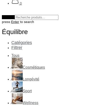
0
Effacer
press
Enter
to search
Équilibre
Catégories
Filtrer
Tous
Cosmétiques
⁄
Longévité
⁄
Sport
⁄
Wellness
⁄